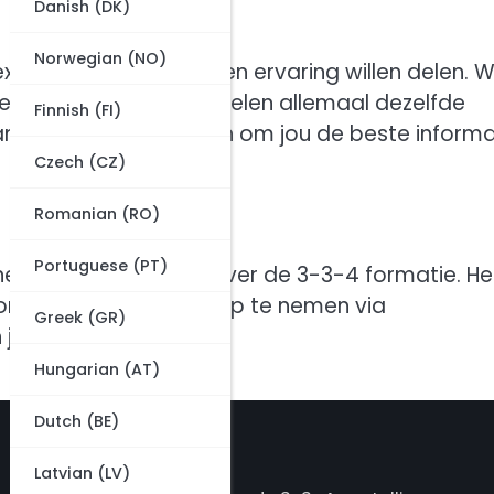
Danish (DK)
Norwegian (NO)
perts die hun kennis en ervaring willen delen. 
htergronden, maar we delen allemaal dezelfde
Finnish (FI)
Samen werken we eraan om jou de beste informa
Czech (CZ)
Romanian (RO)
Portuguese (PT)
en en meer te leren over de 3-3-4 formatie. He
t om contact met ons op te nemen via
Greek (GR)
 je te horen!
Hungarian (AT)
Dutch (BE)
Categories
Latvian (LV)