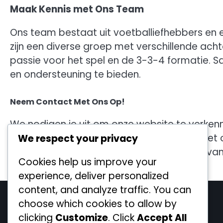
Maak Kennis met Ons Team
Ons team bestaat uit voetballiefhebbers en ex
zijn een diverse groep met verschillende ac
passie voor het spel en de 3-3-4 formatie. 
en ondersteuning te bieden.
Neem Contact Met Ons Op!
We nodigen je uit om onze website te verkenn
vragen of wil je meer weten? Aarzel dan nie
We respect your privacy
hello@pilotlinux.nl
. We kijken ernaar uit om van
Cookies help us improve your
experience, deliver personalized
content, and analyze traffic. You can
Legal
choose which cookies to allow by
clicking
Customize
. Click
Accept All