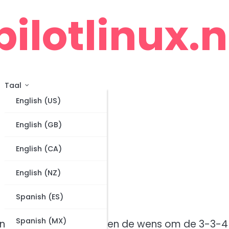
pilotlinux.n
Taal
English (US)
English (GB)
English (CA)
English (NZ)
Spanish (ES)
Spanish (MX)
t een passie voor voetbal en de wens om de 3-3-4