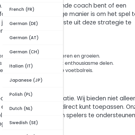
n. Of je nu een beginnende coach bent of een
French (FR)
formatie een geweldige manier is om het spel t
 jou te helpen het meeste uit deze strategie te
German (DE)
n.
German (AT)
German (CH)
ongeacht hun niveau, kan leren en groeien.
is een levensstijl die we met enthousiasme delen.
Italian (IT)
iden en te inspireren op je voetbalreis.
Japanese (JP)
Polish (PL)
cus op de 3-3-4 formatie. Wij bieden niet allee
 en strategieën die je direct kunt toepassen. On
Dutch (NL)
 beginners als ervaren spelers te ondersteunen
ng.
Swedish (SE)