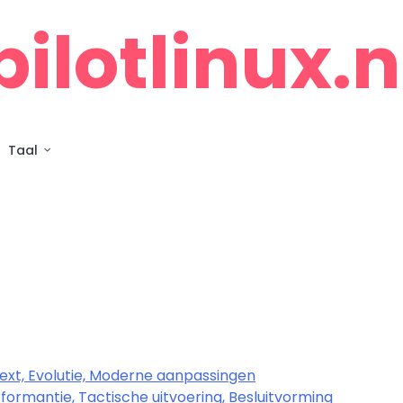
pilotlinux.n
Taal
text, Evolutie, Moderne aanpassingen
ormantie, Tactische uitvoering, Besluitvorming