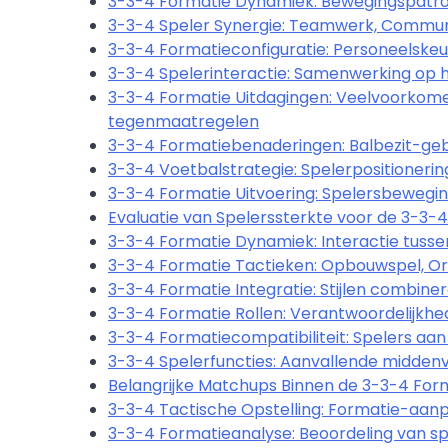
3-3-4 Formatie Dynamiek: Bewegingspatrone
3-3-4 Speler Synergie: Teamwerk, Communi
3-3-4 Formatieconfiguratie: Personeelskeuz
3-3-4 Spelerinteractie: Samenwerking op 
3-3-4 Formatie Uitdagingen: Veelvoorkome
tegenmaatregelen
3-3-4 Formatiebenaderingen: Balbezit-geb
3-3-4 Voetbalstrategie: Spelerpositioneri
3-3-4 Formatie Uitvoering: Spelersbewegin
Evaluatie van Spelerssterkte voor de 3-3-4
3-3-4 Formatie Dynamiek: Interactie tussen
3-3-4 Formatie Tactieken: Opbouwspel, Org
3-3-4 Formatie Integratie: Stijlen combiner
3-3-4 Formatie Rollen: Verantwoordelijkh
3-3-4 Formatiecompatibiliteit: Spelers aa
3-3-4 Spelerfuncties: Aanvallende middenv
Belangrijke Matchups Binnen de 3-3-4 Forma
3-3-4 Tactische Opstelling: Formatie-aanp
3-3-4 Formatieanalyse: Beoordeling van spel