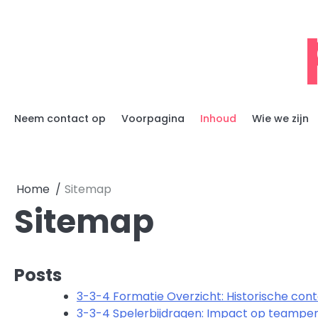
Skip
to
content
Neem contact op
Voorpagina
Inhoud
Wie we zijn
Home
Sitemap
Sitemap
Posts
3-3-4 Formatie Overzicht: Historische con
3-3-4 Spelerbijdragen: Impact op teamperf