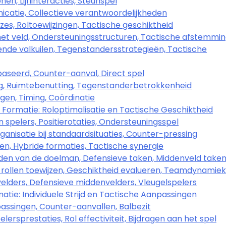
n, Lijninteracties, Steunspel
catie, Collectieve verantwoordelijkheden
es, Roltoewijzingen, Tactische geschiktheid
het veld, Ondersteuningsstructuren, Tactische afstemmi
nde valkuilen, Tegenstandersstrategieën, Tactische
aseerd, Counter-aanval, Direct spel
ng, Ruimtebenutting, Tegenstanderbetrokkenheid
gen, Timing, Coördinatie
 Formatie: Roloptimalisatie en Tactische Geschiktheid
 spelers, Positierotaties, Ondersteuningsspel
anisatie bij standaardsituaties, Counter-pressing
en, Hybride formaties, Tactische synergie
eden van de doelman, Defensieve taken, Middenveld take
n rollen toewijzen, Geschiktheid evalueren, Teamdynamiek
elders, Defensieve middenvelders, Vleugelspelers
tie: Individuele Strijd en Tactische Aanpassingen
assingen, Counter-aanvallen, Balbezit
ersprestaties, Rol effectiviteit, Bijdragen aan het spel