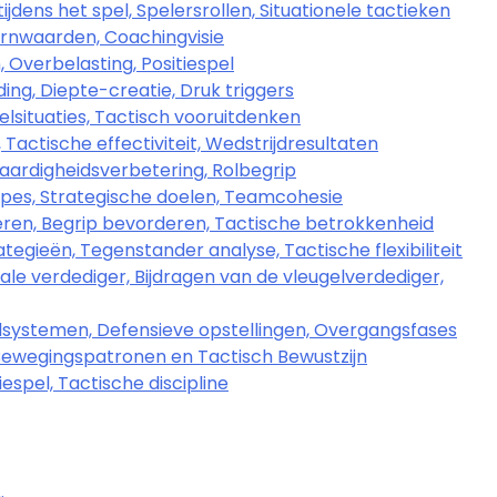
ijdens het spel, Spelersrollen, Situationele tactieken
Kernwaarden, Coachingvisie
 Overbelasting, Positiespel
ing, Diepte-creatie, Druk triggers
lsituaties, Tactisch vooruitdenken
 Tactische effectiviteit, Wedstrijdresultaten
Vaardigheidsverbetering, Rolbegrip
ipes, Strategische doelen, Teamcohesie
eren, Begrip bevorderen, Tactische betrokkenheid
egieën, Tegenstander analyse, Tactische flexibiliteit
ale verdediger, Bijdragen van de vleugelverdediger,
lsystemen, Defensieve opstellingen, Overgangsfases
 Bewegingspatronen en Tactisch Bewustzijn
espel, Tactische discipline