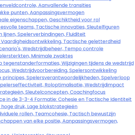
enveldcontrole, Aanvallende transities
wakke punten, Aanpassingsvermogen
deale eigenschappen, Geschiktheid voor rol
esvolle teams, Tactische innovaties, Sleutelfiguren
ijnen, Spelerverbindingen, Fluiditeit
 Vaardigheidsontwikkeling, Tactische geletterdheid
cenario's, Wedstrijdbeheer, Tempo controle
elersterkten, Minimale zwaktes
tegenstanderformaties, Wijzigingen tijdens de wedstrijd
cus, Wedstrijdvoorbereiding, Spelersontwikkeling
he principes, Spelersverantwoordelijkheden, Spelverloop
elerseffectiviteit, Roloptimalisatie, Wedstrijdimpact
rategieën, Sleutelconcepten, Coachingfocus
 in de 3-3-4 Formatie: Cohesie en Tactische Identiteit
 hoge druk, Lage blokstrategieën
viduele rollen, Teamcohesie, Tactisch bewustzijn
nschappen van elke positie, Aanpassingsvermogen,