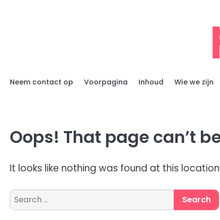
Skip
to
content
Neem contact op
Voorpagina
Inhoud
Wie we zijn
Oops! That page can’t be
It looks like nothing was found at this locatio
Search
for: