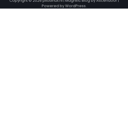
Copyright © 2026
pilotlinux.nl
| Magnific Blog by
Ascendoor
|
Powered by
WordPress
.