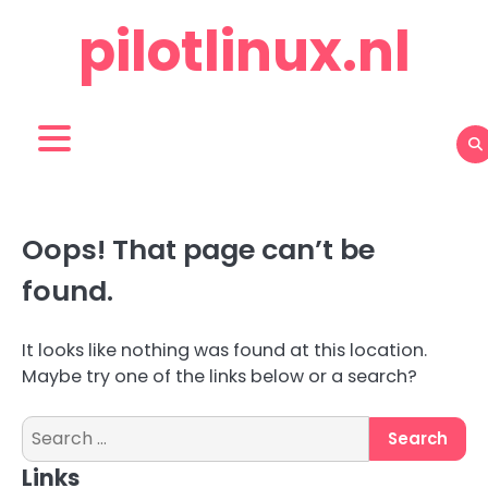
Skip
pilotlinux.nl
to
content
Oops! That page can’t be
found.
It looks like nothing was found at this location.
Maybe try one of the links below or a search?
Search
for:
Links